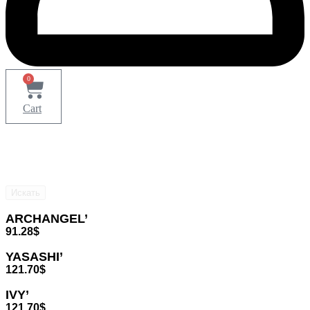
0
Cart
Искать
ARCHANGEL’
91.28
$
YASASHI’
121.70
$
IVY’
121.70
$