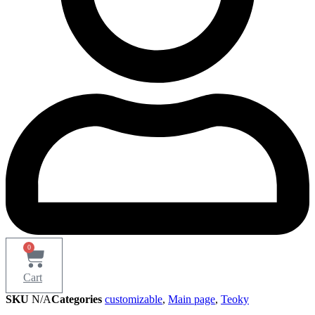
0
Cart
SKU
N/A
Categories
customizable
,
Main page
,
Teoky